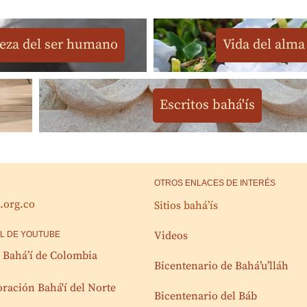
eza del ser humano
Vida del alma
Escritos bahá'ís
OTROS ENLACES DE INTERÉS
.org.co
Sitios bahá’ís
Videos
AL DE YOUTUBE
Bahá’í de Colombia
Bicentenario de Bahá’u’lláh
ración Bahá'í del Norte
Bicentenario del Báb