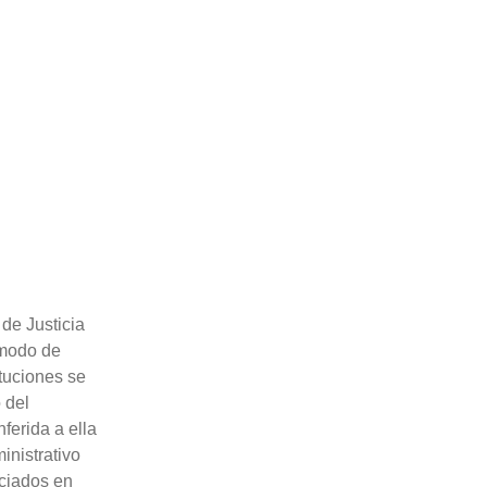
 de Justicia
 modo de
tuciones se
 del
ferida a ella
inistrativo
nciados en