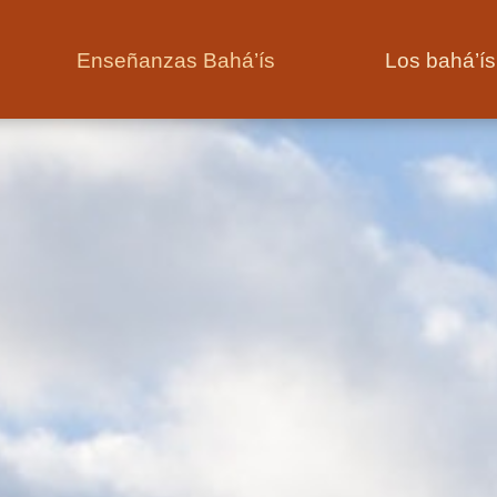
Enseñanzas Bahá’ís
Los bahá’í