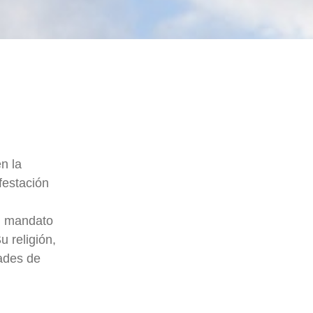
n la
festación
el mandato
u religión,
dades de