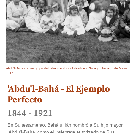
Abdu'l-Bahá con un grupo de Bahá'ís en Lincoln Park en Chicago, Illinois, 3 de Mayo
1912.
'Abdu'l-Bahá - El Ejemplo
Perfecto
1844 - 1921
En Su testamento, Bahá’u’lláh nombró a Su hijo mayor,
‘Abdu’l-Bahá, como el intérprete autorizado de Sus