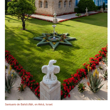
Santuario de Bahá'u'lláh, en Akká, Israel.