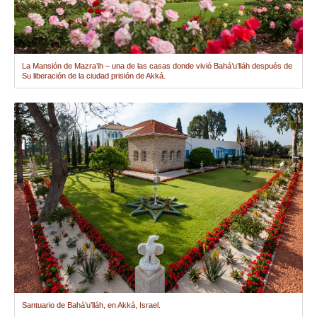
La Mansión de Mazra’ih – una de las casas donde vivió Bahá’u’lláh después de
Su liberación de la ciudad prisión de Akká.
Santuario de Bahá’u’lláh, en Akká, Israel.