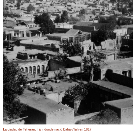
La ciudad de Teherán, Irán, donde nació Bahá’u’lláh en 1817.