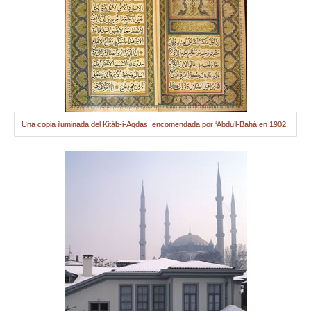
Una copia iluminada del Kitáb-i-Aqdas, encomendada por ‘Abdu’l-Bahá en 1902.